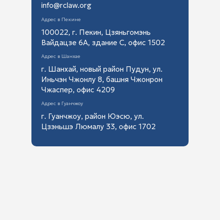
info@rclaw.org
Адрес в Пекине
100022, г. Пекин, Цзяньгомэнь
Вайдацзе 6А, здание С, офис 1502
Адрес в Шанхае
г. Шанхай, новый район Пудун, ул.
Иньчэн Чжонлу 8, башня Чжонрон
Чжаспер, офис 4209
Адрес в Гуанчжоу
г. Гуанчжоу, район Юэсю, ул.
Цзэньшэ Люмалу 33, офис 1702