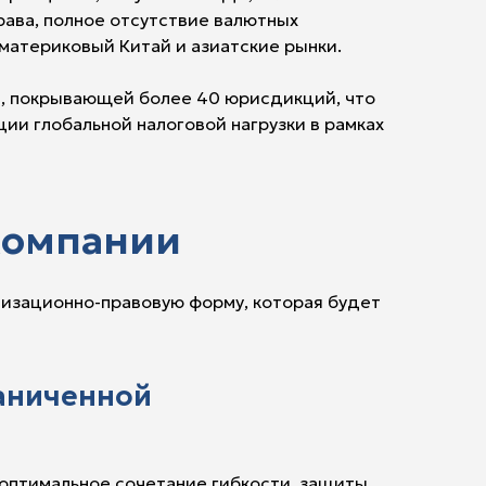
рава, полное отсутствие валютных
 материковый Китай и азиатские рынки.
я, покрывающей более 40 юрисдикций, что
и глобальной налоговой нагрузки в рамках
компании
низационно-правовую форму, которая будет
раниченной
 оптимальное сочетание гибкости, защиты