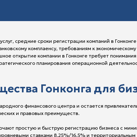
слуг, средние сроки регистрации компаний в Гонконге
банковскому комплаенсу, требованиям к экономическом
ное открытие компании в Гонконге требует понимания
ратегического планирования операционной деятельнос
ства Гонконга для бизн
народного финансового центра и остается привлекател
ческих и правовых преимуществ.
чают простую и быструю регистрацию бизнеса с миним
уровневыми ставками 8.25%/16.5% и территориальным 