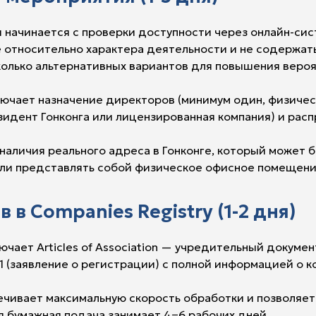
 начинается с проверки доступности через онлайн-сис
е относительно характера деятельности и не содержат
колько альтернативных вариантов для повышения веро
чает назначение директоров (минимум один, физическ
зидент Гонконга или лицензированная компания) и расп
наличия реального адреса в Гонконге, который может
 или представлять собой физическое офисное помещени
 в Companies Registry (1-2 дня)
чает Articles of Association — учредительный докум
1 (заявление о регистрации) с полной информацией о к
чивает максимальную скорость обработки и позволяет по
я бумажная подача занимает 4−6 рабочих дней.