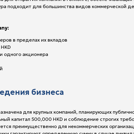
тура подходит для большинства видов коммерческой дея
any:
еров в пределах их вкладов
1 HKD
и одного акционера
й
едения бизнеса
дназначена для крупных компаний, планирующих публичн
льный капитал 500,000 HKD и соблюдение строгих треб
зуется преимущественно для некоммерческих организац
ики гарантируют определенную сумму в случае ликвид