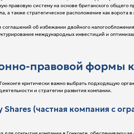
ную правовую систему на основе британского общего п
а, а также стратегическое расположение как ворота в
ти соглашений об избежании двойного налогообложени
уктурирования международных инвестиций и оптимизаци
онно-правовой формы 
 Гонконге критически важно выбрать подходящую орга
деятельности и стратегии развития компании.
by Shares (частная компания с ог
а для открытия компании в Гонконге, обеспечивающая