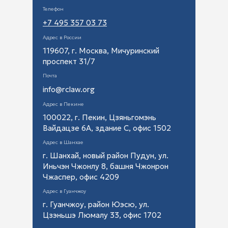
Телефон
+7 495 357 03 73
Адрес в России
119607, г. Москва, Мичуринский
проспект 31/7
Почта
info@rclaw.org
Адрес в Пекине
100022, г. Пекин, Цзяньгомэнь
Вайдацзе 6А, здание С, офис 1502
Адрес в Шанхае
г. Шанхай, новый район Пудун, ул.
Иньчэн Чжонлу 8, башня Чжонрон
Чжаспер, офис 4209
Адрес в Гуанчжоу
г. Гуанчжоу, район Юэсю, ул.
Цзэньшэ Люмалу 33, офис 1702