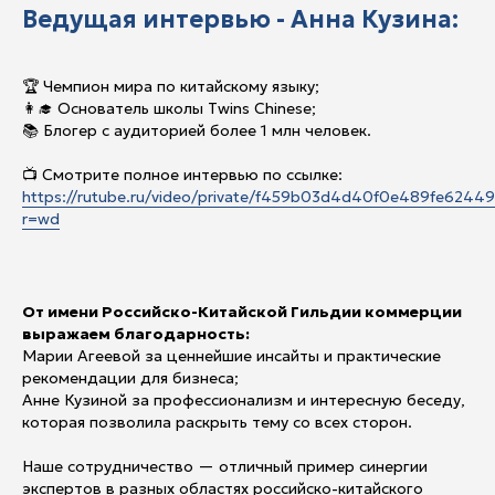
Ведущая интервью - Анна Кузина:
🏆 Чемпион мира по китайскому языку;
👩‍🎓 Основатель школы Twins Chinese;
📚 Блогер с аудиторией более 1 млн человек.
📺 Смотрите полное интервью по ссылке:
https://rutube.ru/video/private/f459b03d4d40f0e489fe6244
r=wd
От имени Российско-Китайской Гильдии коммерции
выражаем благодарность:
Марии Агеевой за ценнейшие инсайты и практические
рекомендации для бизнеса;
Анне Кузиной за профессионализм и интересную беседу,
которая позволила раскрыть тему со всех сторон.
Наше сотрудничество — отличный пример синергии
экспертов в разных областях российско-китайского