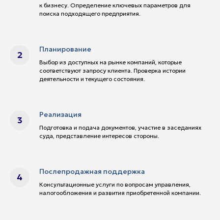
Сопровождение расчетов и валютных операций, вкл
Обратившись к Российско-Китайскому юридическому 
к бизнесу. Определение ключевых параметров для
поиска подходящего предприятия.
Планирование
Выбор из доступных на рынке компаний, которые
соответствуют запросу клиента. Проверка истории
деятельности и текущего состояния.
Реализация
Подготовка и подача документов, участие в заседаниях
суда, представление интересов стороны.
Послепродажная поддержка
Консультационные услуги по вопросам управления,
налогообложения и развития приобретенной компании.