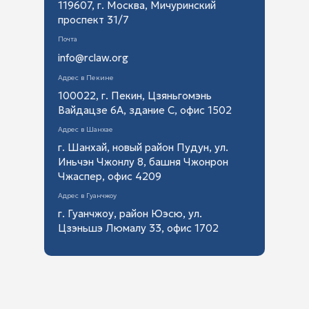
119607, г. Москва, Мичуринский
Регистрация F&B компании в Китае
проспект 31/7
Создание совместного предприятия в Китае
Почта
info@rclaw.org
Регистрация компании в Гонконге
Адрес в Пекине
Ликвидация компании в Китае
100022, г. Пекин, Цзяньгомэнь
Вайдацзе 6А, здание С, офис 1502
Открытие банковского счета в Китае
Адрес в Шанхае
г. Шанхай, новый район Пудун, ул.
Счет для гонконгской компании в РФ
Иньчэн Чжонлу 8, башня Чжонрон
Чжаспер, офис 4209
Адрес в Гуанчжоу
г. Гуанчжоу, район Юэсю, ул.
Цзэньшэ Люмалу 33, офис 1702