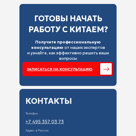
ГОТОВЫ НАЧАТЬ
РАБОТУ С КИТАЕМ?
Получите профессиональную
консультацию
от наших экспертов
и узнайте, как эффективно решить ваши
вопросы
ЗАПИСАТЬСЯ НА КОНСУЛЬТАЦИЮ
КОНТАКТЫ
Регистрация консалтинговой компании в Китае
ДРУГИЕ УСЛУГИ
Телефон
Регистрация торговой компании в китае
+7 495 357 03 73
Регистрация производственной компании в китае
Адрес в России