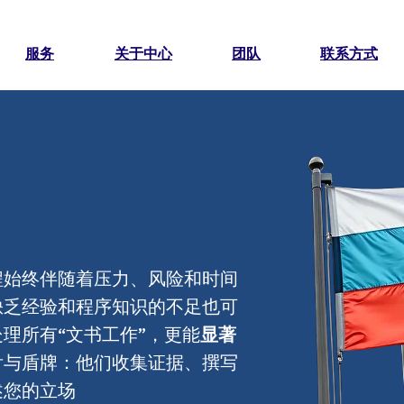
服务
关于中心
团队
联系方式
程始终伴随着压力、风险和时间
缺乏经验和程序知识的不足也可
理所有“文书工作”，更能
显著
舌与盾牌：他们收集证据、撰写
述您的立场