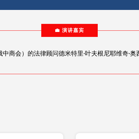
💼 演讲嘉宾
俄中商会）的法律顾问德米特里·叶夫根尼耶维奇·奥